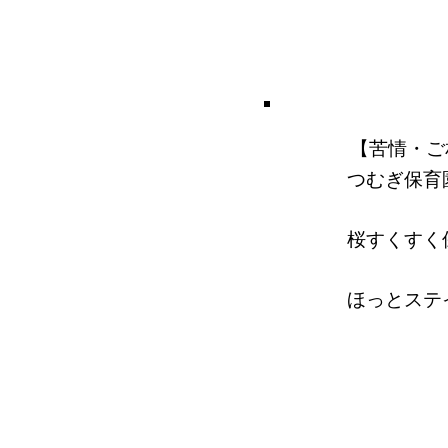
【苦情・ご
つむぎ保育
桜すくすく
ほっとステイ