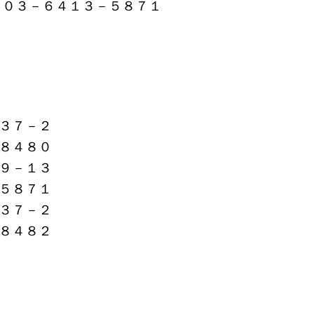
 ０３－６４１３－５８７１
３７－２
８４８０
９－１３
５８７１
３７－２
８４８２